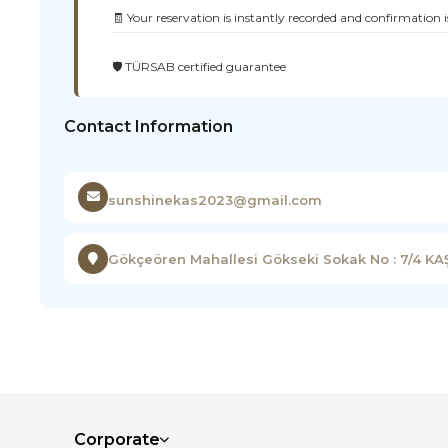
🧾 Your reservation is instantly recorded and confirmation i
🛡️ TÜRSAB certified guarantee
Contact Information
sunshinekas2023@gmail.com
Gökçeören Mahallesi Gökseki Sokak No : 7/4 KA
Corporate