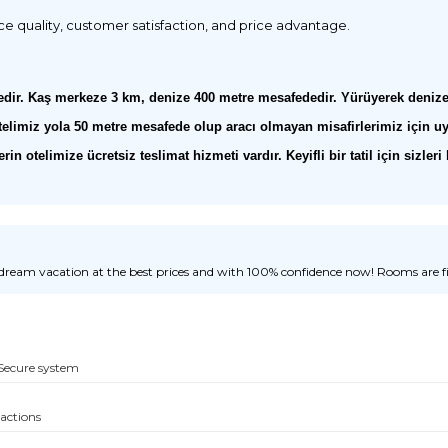
ice quality, customer satisfaction, and price advantage.
dir. Kaş merkeze 3 km, denize 400 metre mesafededir. Yürüyerek denize 
a. Otelimiz yola 50 metre mesafede olup aracı olmayan misafirlerimiz içi
n otelimize ücretsiz teslimat hizmeti vardır. Keyifli bir tatil için sizleri 
ream vacation at the best prices and with 100% confidence now! Rooms are fill
Secure system
sactions