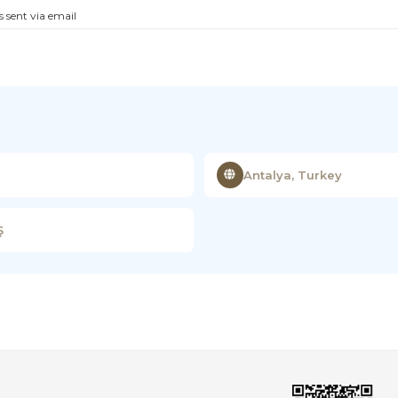
s sent via email
Antalya, Turkey
Ş