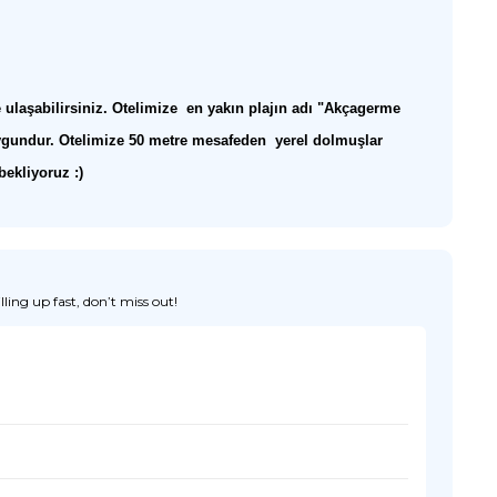
ulaşabilirsiniz. Otelimize en yakın plajın adı "Akçagerme
n uygundur. Otelimize 50 metre mesafeden yerel dolmuşlar
bekliyoruz :)
ing up fast, don’t miss out!