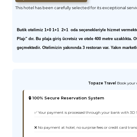
This hotel has been carefully selected for its exceptional serv
Butik otelimiz 1+0 1+1 2+1 oda seçenekleriyle hizmet vermekte
Plajı" dır. Bu plaja giriş ücretsiz ve otele 400 metre uzaklıkt
geçmektedir. Otelimizin yakınında 3 restoran var. Yakın marketleri
Topaze Travel
Book your d
🔒 100% Secure Reservation System
✅ Your payment is processed through your bank with 3D 
❌ No payment at hotel, no surprise fees or credit card tran