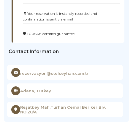
🧾 Your reservation is instantly recorded and
confirmation is sent via email
🛡️ TÜRSAB certified guarantee
Contact Information
rezervasyon@otelseyhan.com.tr
Adana, Turkey
Reşatbey Mah.Turhan Cemal Beriker Blv.
NO:20/A