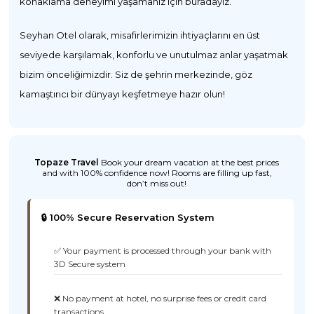
konaklama deneyimi yaşamanız için buradayız.
Seyhan Otel olarak, misafirlerimizin ihtiyaçlarını en üst
seviyede karşılamak, konforlu ve unutulmaz anlar yaşatmak
bizim önceliğimizdir. Siz de şehrin merkezinde, göz
kamaştırıcı bir dünyayı keşfetmeye hazır olun!
Topaze Travel
Book your dream vacation at the best prices
and with 100% confidence now! Rooms are filling up fast,
don’t miss out!
🔒 100% Secure Reservation System
✅ Your payment is processed through your bank with
3D Secure system
❌ No payment at hotel, no surprise fees or credit card
transactions