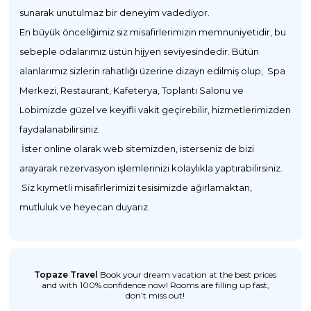
sunarak unutulmaz bir deneyim vadediyor.
En büyük önceliğimiz siz misafirlerimizin memnuniyetidir, bu
sebeple odalarımız üstün hijyen seviyesindedir. Bütün
alanlarımız sizlerin rahatlığı üzerine dizayn edilmiş olup, Spa
Merkezi, Restaurant, Kafeterya, Toplantı Salonu ve
Lobimizde güzel ve keyifli vakit geçirebilir, hizmetlerimizden
faydalanabilirsiniz.
İster online olarak web sitemizden, isterseniz de bizi
arayarak rezervasyon işlemlerinizi kolaylıkla yaptırabilirsiniz.
Siz kıymetli misafirlerimizi tesisimizde ağırlamaktan,
mutluluk ve heyecan duyarız.
Topaze Travel
Book your dream vacation at the best prices
and with 100% confidence now! Rooms are filling up fast,
don’t miss out!