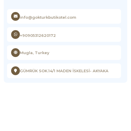
info@gokturkbutikotel.com
+90905312620172
Mugla, Turkey
GÜMRÜK SOK.14/1 MADEN İSKELESİ- AKYAKA