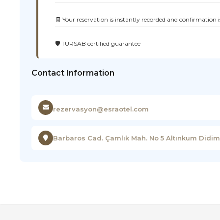
🧾 Your reservation is instantly recorded and confirmation i
🛡️ TÜRSAB certified guarantee
Contact Information
rezervasyon@esraotel.com
Barbaros Cad. Çamlık Mah. No 5 Altınkum Didim