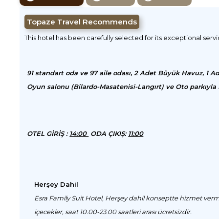
Topaze Travel Recommends
This hotel has been carefully selected for its exceptional serv
91 standart oda ve 97 aile odası, 2 Adet Büyük Havuz, 1 A
Oyun salonu (Bilardo-Masatenisi-Langırt) ve Oto parkıyla
OTEL GİRİŞ :
14:00
ODA ÇIKIŞ:
11:00
Herşey Dahil
Esra Family Suit Hotel, Herşey dahil konseptte hizmet verme
içecekler, saat 10.00-23.00 saatleri arası ücretsizdir.