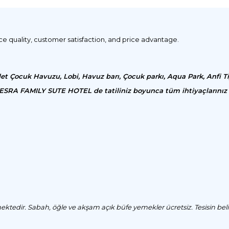
ice quality, customer satisfaction, and price advantage.
det Çocuk Havuzu, Lobi, Havuz barı, Çocuk parkı, Aqua Park, Anfi T
 ESRA FAMILY SUTE HOTEL de tatiliniz boyunca tüm ihtiyaçlarınız 
ktedir. Sabah, öğle ve akşam açık büfe yemekler ücretsiz. Tesisin belir