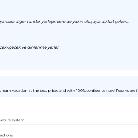
n yanısıra diğer turistik yerleşimlere de yakın oluşuyla dikkat çeker…
ecek-içecek ve dinlenme yerler
ream vacation at the best prices and with 100% confidence now! Rooms are fill
Secure system
sactions