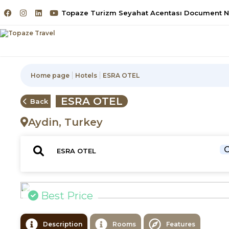
Topaze Turizm Seyahat Acentası Document No
Home page
Hotels
ESRA OTEL
ESRA OTEL
Back
Aydin, Turkey
C
Best Price
Description
Rooms
Features