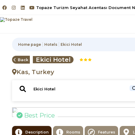
Topaze Turizm Seyahat Acentası Document No
Home page
Hotels
Ekici Hotel
Ekici Hotel
Back
Kas, Turkey
C
Best Price
Description
Rooms
Features