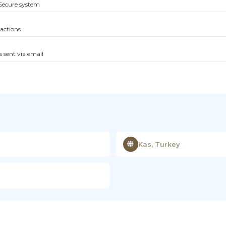
Secure system
sactions
s sent via email
Kas, Turkey