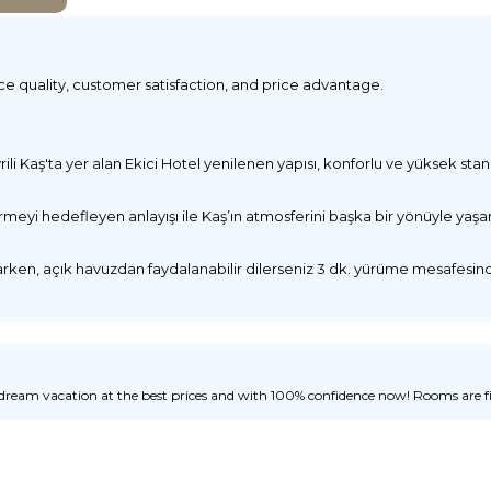
ice quality, customer satisfaction, and price advantage.
li Kaş'ta yer alan Ekici Hotel yenilenen yapısı, konforlu ve yüksek standar
rmeyi hedefleyen anlayışı ile Kaş’ın atmosferini başka bir yönüyle yaşa
en, açık havuzdan faydalanabilir dilerseniz 3 dk. yürüme mesafesinde b
ream vacation at the best prices and with 100% confidence now! Rooms are fill