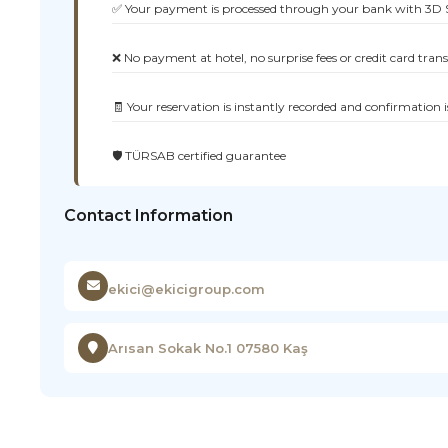
✅ Your payment is processed through your bank with 3D 
❌ No payment at hotel, no surprise fees or credit card tran
🧾 Your reservation is instantly recorded and confirmation i
🛡️ TÜRSAB certified guarantee
Contact Information
ekici@ekicigroup.com
Arısan Sokak No.1 07580 Kaş