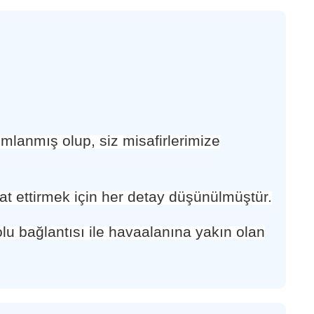
umlanmı
ş
olup, siz misafirlerimize
at ettirmek için her detay dü
ş
ü
n
ü
lm
ü
ş
t
ü
r.
olu ba
ğ
lant
ı
s
ı
ile havaalanına yakın olan