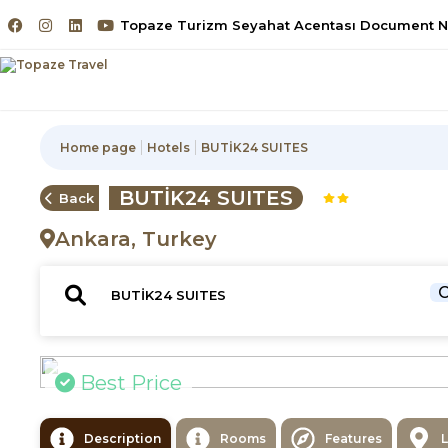
Topaze Turizm Seyahat Acentası Document No
Home page
Hotels
BUTİK24 SUITES
BUTİK24 SUITES
Back
Ankara, Turkey
C
Best Price
Description
Rooms
Features