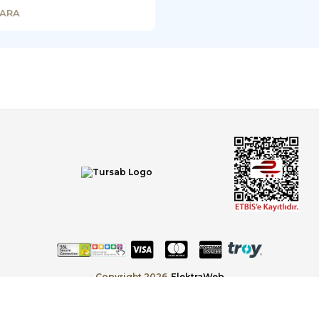
KARA
Copyright 2026
ElektraWeb
Topaze Turizm Seyahat Acentası Document No : 2383