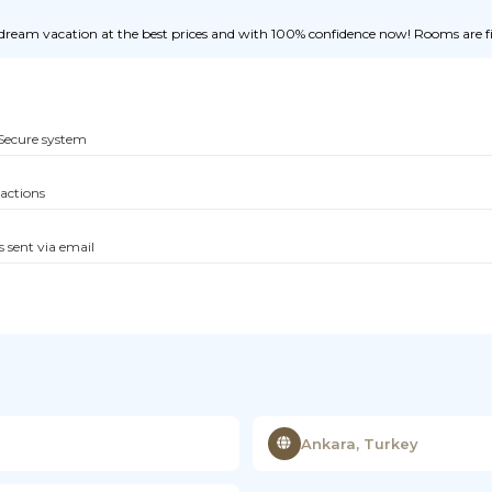
ream vacation at the best prices and with 100% confidence now! Rooms are fill
Secure system
sactions
s sent via email
Ankara, Turkey