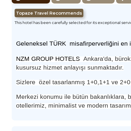
Topaze Travel Recommends
This hotel has been carefully selected for its exceptional serv
Geleneksel TÜRK misafirperverli
ğ
ini en 
NZM GROUP HOTELS
Ankara'da, bürokr
kusursuz hizmet anlayı
ş
ı
sunmaktadır.
Sizlere özel tasarlanmı
ş
1+0,1+1 ve 2+0 D
Merkezi konumu ile bütün bakanlıklara, bü
otellerimiz, minimalist ve modern tasarım