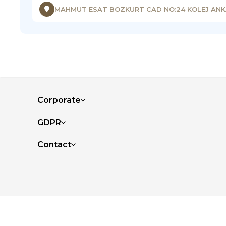
MAHMUT ESAT BOZKURT CAD NO:24 KOLEJ AN
Corporate
GDPR
Contact