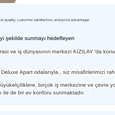
ice quality, customer satisfaction, and price advantage.
iyi
ş
ekilde sunmay
ı
hedefleyen
asi ve i
ş
d
ü
nyas
ı
n
ı
n merkezi KIZILAY 'da kon
eluxe Apart odalarıyla , siz misafirlerimizi rah
yükelçiliklere, birçok i
ş
merkezine ve
ç
evre y
ı ile de bir ev konforu sunmaktadır.