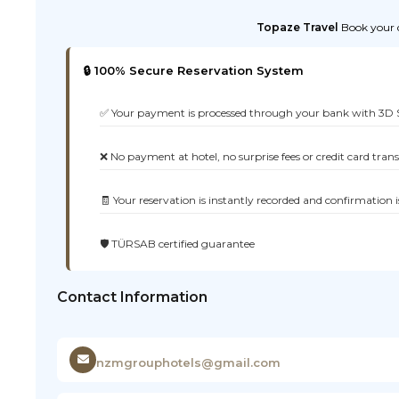
Topaze Travel
Book your d
🔒 100% Secure Reservation System
✅ Your payment is processed through your bank with 3D 
❌ No payment at hotel, no surprise fees or credit card tran
🧾 Your reservation is instantly recorded and confirmation i
🛡️ TÜRSAB certified guarantee
Contact Information
nzmgrouphotels@gmail.com