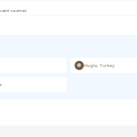
s sent via email
Mugla, Turkey
a