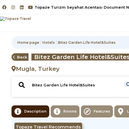
Topaze Turizm Seyahat Acentası Document No
Home page
Hotels
Bitez Garden Life Hotel&Suites
Bitez Garden Life Hotel&Suite
Back
Mugla, Turkey
C
Description
Rooms
Features
Topaze Travel Recommends