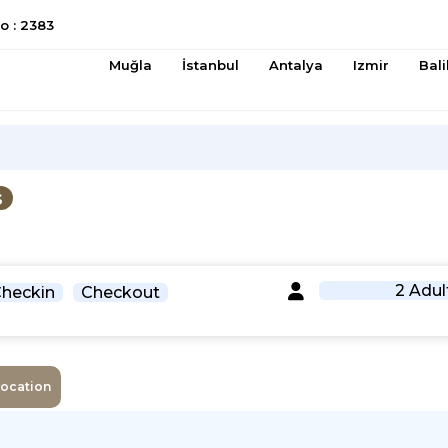
 : 2383
Muğla
İstanbul
Antalya
Izmir
Bali
s
2 Adul
heckin
Checkout
Location