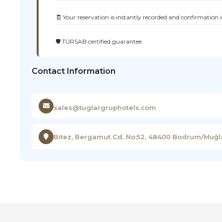
🧾 Your reservation is instantly recorded and confirmation i
🛡️ TÜRSAB certified guarantee
Contact Information
sales@tuglargruphotels.com
Bitez, Bergamut Cd. No:52, 48400 Bodrum/Muğl