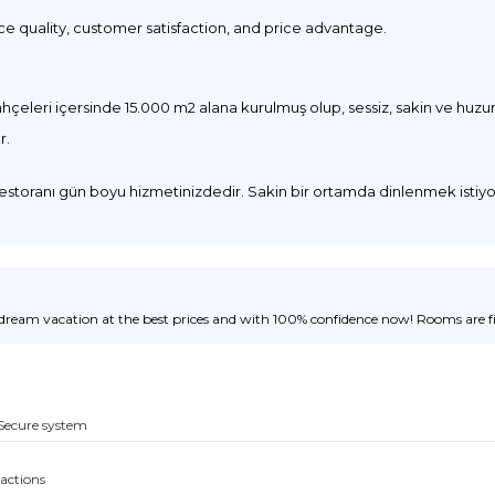
ice quality, customer satisfaction, and price advantage.
eleri içersinde 15.000 m2 alana kurulmuş olup, sessiz, sakin ve huzur do
r.
restoranı gün boyu hizmetinizdedir. Sakin bir ortamda dinlenmek istiyor
ream vacation at the best prices and with 100% confidence now! Rooms are fill
Secure system
sactions