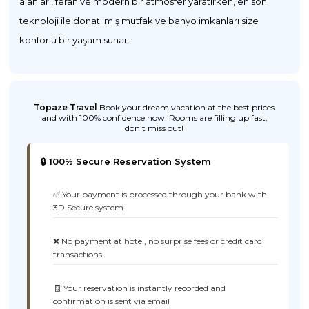
alanları, ferah ve modern bir atmosfer yaratırken, en son
teknoloji ile donatılmış mutfak ve banyo imkanları size
konforlu bir yaşam sunar.
Topaze Travel
Book your dream vacation at the best prices
and with 100% confidence now! Rooms are filling up fast,
don’t miss out!
🔒 100% Secure Reservation System
✅ Your payment is processed through your bank with
3D Secure system
❌ No payment at hotel, no surprise fees or credit card
transactions
🧾 Your reservation is instantly recorded and
confirmation is sent via email