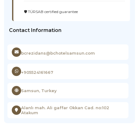
🛡️ TÜRSAB certified guarantee
Contact Information
bcrezidans@bchotelsamsun.com
+905524161667
Samsun, Turkey
Alanlı mah. Ali gaffar Okkan Cad. no:102
Atakum