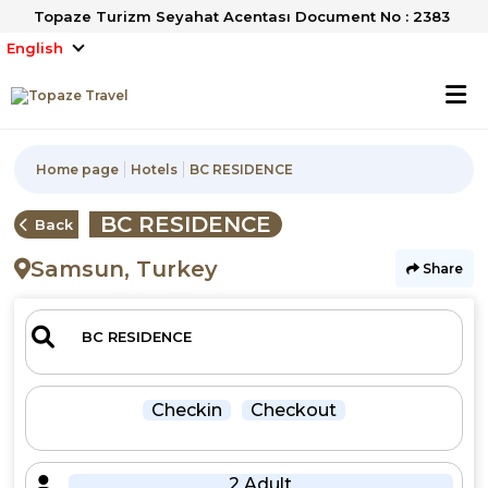
Topaze Turizm Seyahat Acentası Document No : 2383
English
Home page
Hotels
BC RESIDENCE
BC RESIDENCE
Back
Samsun, Turkey
Share
Checkin
Checkout
2 Adult