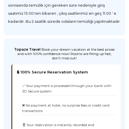
sonrasında temizlik için gereken süre nedeniyle giriş
saatimiz 13.00 ten itibaren , çıkış saatlerimiz en geç 11.00 ' e
kadardır. Bu 2 saatlik sürede odaların temizliği yapılmaktadır.
Topaze Travel
Book your dream vacation at the best prices
and with 100% confidence now! Rooms are filling up fast,
don’t miss out!
🔒 100% Secure Reservation System
✅ Your payment is processed through your bank with
3D Secure system
❌ No payment at hotel, no surprise fees or credit card
transactions
🧾 Your reservation is instantly recorded and