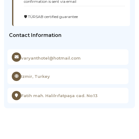
confirmation is sent via email
🛡️ TÜRSAB certified guarantee
Contact Information
varyanthotel@hotmail.com
Izmir, Turkey
Fatih mah. Halilrıfatpaşa cad. No:13