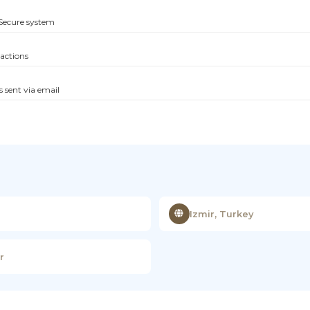
Secure system
sactions
s sent via email
Izmir, Turkey
r