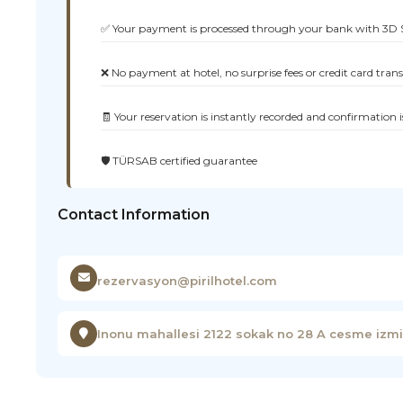
✅ Your payment is processed through your bank with 3D 
❌ No payment at hotel, no surprise fees or credit card tran
🧾 Your reservation is instantly recorded and confirmation i
🛡️ TÜRSAB certified guarantee
Contact Information
rezervasyon@pirilhotel.com
Inonu mahallesi 2122 sokak no 28 A cesme izmi