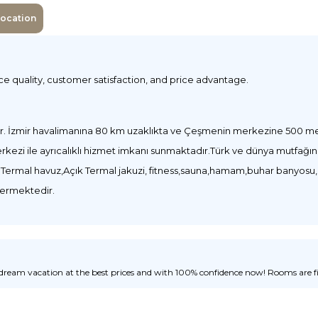
Location
ice quality, customer satisfaction, and price advantage.
r. İzmir havalimanına 80 km uzaklıkta ve Çeşmenin merkezine 500 metr
zi ile ayrıcalıklı hizmet imkanı sunmaktadır.Türk ve dünya mutfağında
 Termal havuz,Açık Termal jakuzi, fitness,sauna,hamam,buhar banyosu,g
 vermektedir.
ream vacation at the best prices and with 100% confidence now! Rooms are fill