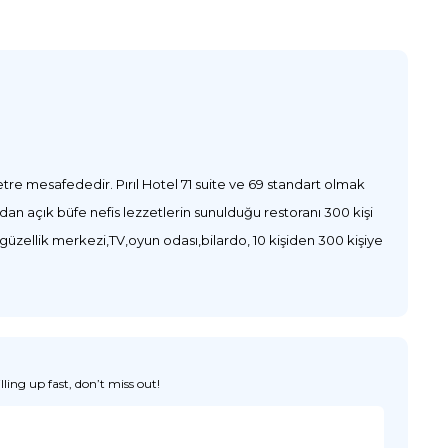
e mesafededir. Pırıl Hotel 71 suite ve 69 standart olmak
n açık büfe nefis lezzetlerin sunulduğu restoranı 300 kişi
üzellik merkezi,TV,oyun odası,bilardo, 10 kişiden 300 kişiye
ing up fast, don’t miss out!