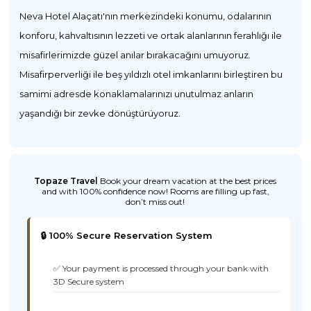
Neva Hotel Alaçatı'nın merkezindeki konumu, odalarının
konforu, kahvaltısının lezzeti ve ortak alanlarının ferahlığı ile
misafirlerimizde güzel anılar bırakacağını umuyoruz.
Misafirperverliği ile beş yıldızlı otel imkanlarını birleştiren bu
samimi adresde konaklamalarınızı unutulmaz anların
yaşandığı bir zevke dönüştürüyoruz.
Topaze Travel
Book your dream vacation at the best prices
and with 100% confidence now! Rooms are filling up fast,
don’t miss out!
🔒 100% Secure Reservation System
✅ Your payment is processed through your bank with
3D Secure system