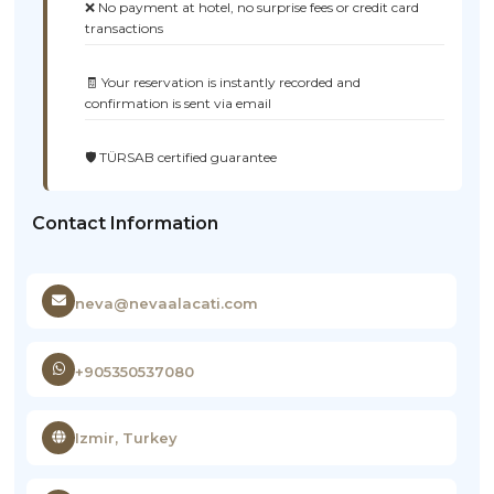
❌ No payment at hotel, no surprise fees or credit card
transactions
🧾 Your reservation is instantly recorded and
confirmation is sent via email
🛡️ TÜRSAB certified guarantee
Contact Information
neva@nevaalacati.com
+905350537080
Izmir, Turkey