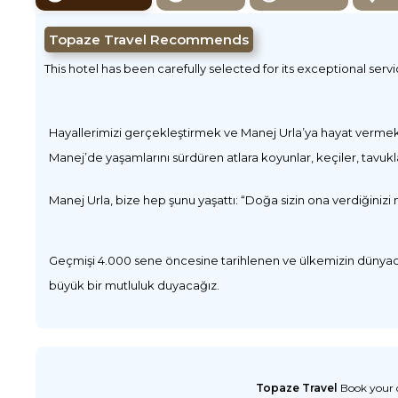
Topaze Travel Recommends
This hotel has been carefully selected for its exceptional serv
Hayallerimizi gerçekleştirmek ve Manej Urla’ya hayat vermek i
Manej’de yaşamlarını sürdüren atlara koyunlar, keçiler, tavuk
Manej Urla, bize hep şunu yaşattı: “Doğa sizin ona verdiğinizi mi
Geçmişi 4.000 sene öncesine tarihlenen ve ülkemizin dünyaca ö
büyük bir mutluluk duyacağız.
Topaze Travel
Book your d