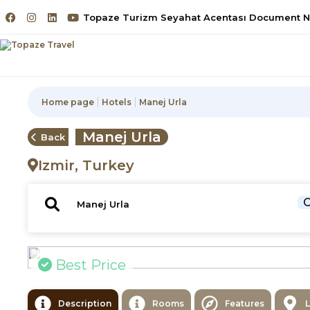
Topaze Turizm Seyahat Acentası Document No
Home page
Hotels
Manej Urla
Manej Urla
Back
Izmir, Turkey
C
Best Price
Description
Rooms
Features