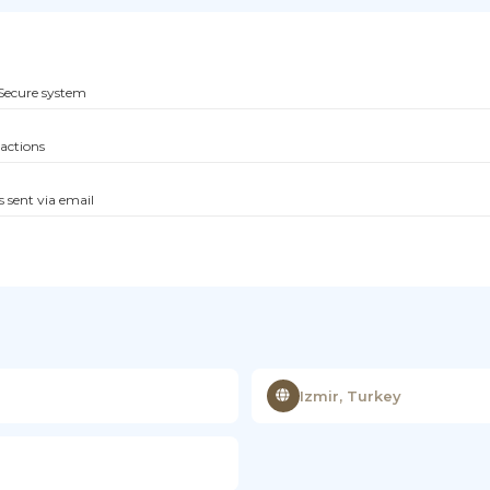
Secure system
sactions
s sent via email
Izmir, Turkey