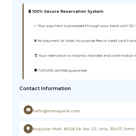
🔒 100% Secure Reservation System
✅ Your payment is processed through your bank with 3D 
❌ No payment at hotel, no surprise fees or credit card tran
🧾 Your reservation is instantly recorded and confirmation i
🛡️ TÜRSAB certified guarantee
Contact Information
hello@manejurla.com
Kuşçular Mah. 8028 Sk. No: 22, Urla, 35437, İzmir