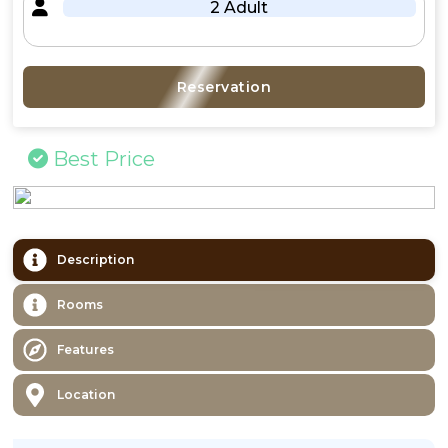
2 Adult
Reservation
Best Price
Description
Rooms
Features
Location