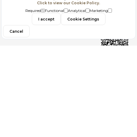
Click to view our Cookie Policy.
GDPR
Required
Functional
Analytical
Marketing
Contact
I accept
Cookie Settings
Cancel
Follow us
Copyright 2026
ElektraWeb
Topaze Turizm Seyahat Acentası Document No : 2383