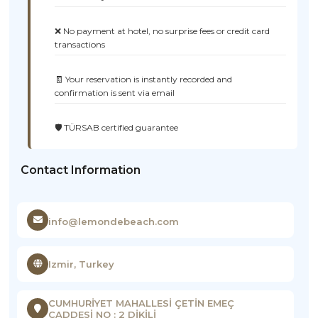
❌ No payment at hotel, no surprise fees or credit card
transactions
🧾 Your reservation is instantly recorded and
confirmation is sent via email
🛡️ TÜRSAB certified guarantee
Contact Information
info@lemondebeach.com
Izmir, Turkey
CUMHURİYET MAHALLESİ ÇETİN EMEÇ
CADDESİ NO : 2 DİKİLİ