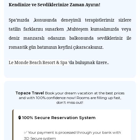
Kendinize ve Sevdiklerinize Zaman Ayırın!
Spa’mızda ,konusunda deneyimli terapistlerimiz sizlere
tatilin farklarını sunarken ,Muhteşem kumsalımızda veya
deniz manzaralı odanızın balkonunda sevdikleriniz ile
romantik gün batımının keyfini çıkaracaksınız.
Le Monde Beach Resort & Spa
‘da buluşmak üzere..
Topaze Travel
Book your dream vacation at the best prices
and with 100% confidence now! Rooms are filling up fast,
don’t miss out!
🔒 100% Secure Reservation System
✅ Your payment is processed through your bank with
3D Secure system