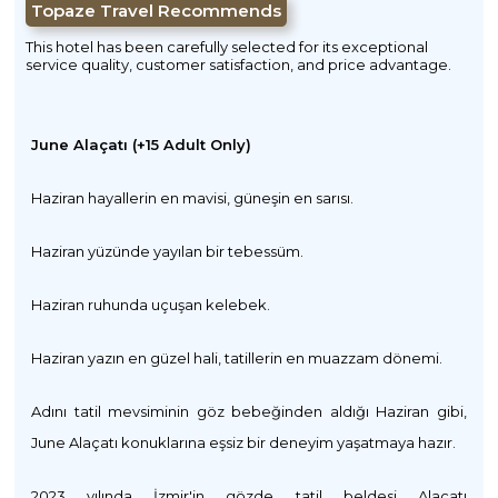
Topaze Travel Recommends
This hotel has been carefully selected for its exceptional
service quality, customer satisfaction, and price advantage.
June Alaçatı (+15 Adult Only)
Haziran hayallerin en mavisi, güneşin en sarısı.
Haziran yüzünde yayılan bir tebessüm.
Haziran ruhunda uçuşan kelebek.
Haziran yazın en güzel hali, tatillerin en muazzam dönemi.
Adını tatil mevsiminin göz bebeğinden aldığı Haziran gibi,
June Alaçatı konuklarına eşsiz bir deneyim yaşatmaya hazır.
2023 yılında İzmir'in gözde tatil beldesi Alaçatı