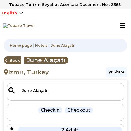
Topaze Turizm Seyahat Acentası Document No : 2383
English
Home page
Hotels
June Alaçatı
June Alaçatı
Back
Izmir, Turkey
Share
Checkin
Checkout
2 Adult