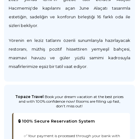
Hacımemiş'de kapılarını açan June Alaçatı tasarımla
estetiğin, sadeliğin ve konforun birleştiği 16 farklı oda ile
sizleri bekliyor.
Yörenin en leziz tatlarını özenli sunumlarıyla hazırlayacak
restoranı, müthiş pozitif hissettiren yemyeşil bahçesi,
masmavi havuzu ve güler yüzlü samimi kadrosuyla
misafirlerimize eşsiz bir tatil vaat ediyor.
Topaze Travel
Book your dream vacation at the best prices
and with 100% confidence now! Rooms are filling up fast,
don’t miss out!
🔒 100% Secure Reservation System
✅ Your payment is processed through your bank with