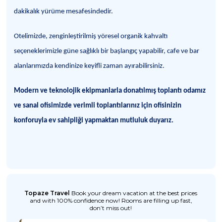
dakikalık yürüme mesafesindedir.
Otelimizde, zenginleştirilmiş yöresel organik kahvaltı
seçeneklerimizle güne sağlıklı bir başlangıç yapabilir, cafe ve bar
alanlarımızda kendinize keyifli zaman ayırabilirsiniz.
Modern ve teknolojik ekipmanlarla donatılmış toplantı odamız
ve sanal ofisimizde verimli toplantılarınız için ofisinizin
konforuyla ev sahipliği yapmaktan mutluluk duyarız.
Topaze Travel
Book your dream vacation at the best prices
and with 100% confidence now! Rooms are filling up fast,
don’t miss out!