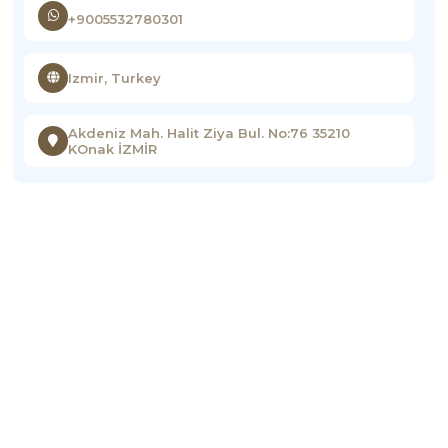
+9005532780301
Izmir, Turkey
Akdeniz Mah. Halit Ziya Bul. No:76 35210
KOnak İZMİR