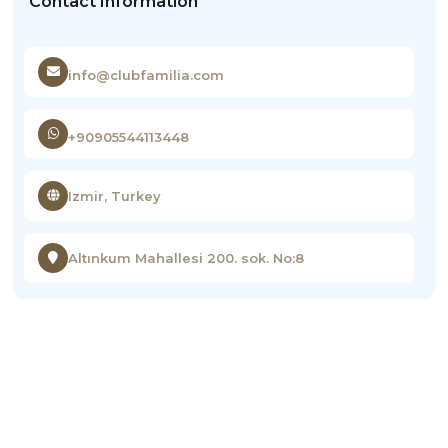
Contact Information
info@clubfamilia.com
+90905544113448
Izmir, Turkey
Altınkum Mahallesi 200. sok. No:8