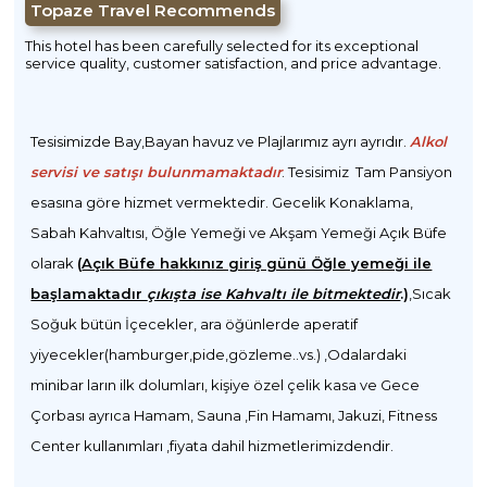
Topaze Travel Recommends
This hotel has been carefully selected for its exceptional
service quality, customer satisfaction, and price advantage.
Tesisimizde Bay,Bayan havuz ve Plajlarımız ayrı ayrıdır.
Alkol
servisi ve satışı bulunmamaktadır
. Tesisimiz Tam Pansiyon
esasına göre hizmet vermektedir. Gecelik Konaklama,
Sabah Kahvaltısı, Öğle Yemeği ve Akşam Yemeği Açık Büfe
olarak
(
Açık Büfe hakkınız giriş günü Öğle yemeği ile
başlamaktadır
çıkışta ise Kahvaltı ile bitmektedir
.)
,Sıcak
Soğuk bütün İçecekler, ara öğünlerde aperatif
yiyecekler(hamburger,pide,gözleme..vs.) ,Odalardaki
minibar ların ilk dolumları, kişiye özel çelik kasa ve Gece
Çorbası ayrıca Hamam, Sauna ,Fin Hamamı, Jakuzi, Fitness
Center kullanımları ,fiyata dahil hizmetlerimizdendir.